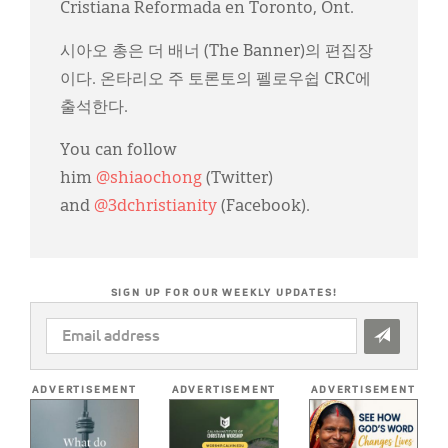
Cristiana Reformada en Toronto, Ont.
시아오 총은 더 배너 (The Banner)의 편집장
이다. 온타리오 주 토론토의 펠로우쉽 CRC에
출석한다.
You can follow
him
@shiaochong
(Twitter)
and
@3dchristianity
(Facebook).
SIGN UP FOR OUR WEEKLY UPDATES!
EMAIL
ADDRESS
*
ADVERTISEMENT
ADVERTISEMENT
ADVERTISEMENT