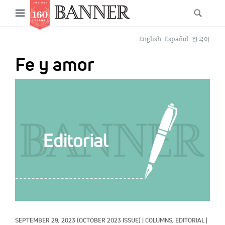
News
Open
Searc
Main
navigation
Features
Skip
menu
English
Español
한국어
to
Columns
Fe y amor
main
As I Was Saying
content
IMAGE:
Reviews
Our Shared Ministry
Extras
Get Your Banner
Secondary
Menu
Resources
Donate
SEPTEMBER 29, 2023
(OCTOBER 2023 ISSUE)
|
COLUMNS, 
EDITORIAL
|