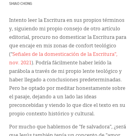
Classifieds
SHIAO CHONG
Display Ads
Intento leer la Escritura en sus propios términos
About
y, siguiendo mi propio consejo de otro artículo
editorial, procuro no domesticar la Escritura para
한국어
que encaje en mis zonas de confort teológico
Español
("
Señales de la domesticación de la Escritura",
nov. 2021
). Podría fácilmente haber leído la
parábola a través de mi propio lente teológico y
haber llegado a conclusiones predeterminadas.
Pero he optado por meditar honestamente sobre
el pasaje, dejando a un lado las ideas
preconcebidas y viendo lo que dice el texto en su
propio contexto histórico y cultural.
Por mucho que hablemos de "fe salvadora", ¿será
que Jesús también tenía un concepto de "amor