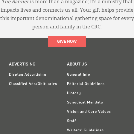
The Banner
is more than a magazine; it’s a ministry that
impacts lives and connects us all. Your gift helps provide
this important denominational gathering space for every
person and family in the CRC.
GIVE NOW
ADVERTISING
ABOUT US
Display Advertising
General Info
Classified Ads/Obituaries
Editorial Guidelines
History
Synodical Mandate
Vision and Core Values
Staff
Writers' Guidelines