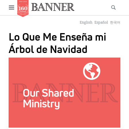
News
Open
Searc
Main
navigation
Features
Skip
menu
English
Español
한국어
to
Columns
Lo Que Me Enseña mi
main
As I Was Saying
content
Árbol de Navidad
Reviews
IMAGE:
Our Shared Ministry
Extras
Get Your Banner
Secondary
Menu
Resources
Donate