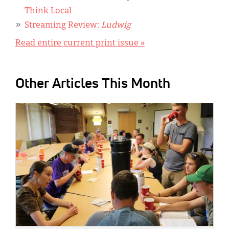
Think Local
Streaming Review:
Ludwig
Read entire current print issue »
Other Articles This Month
IMAGE: