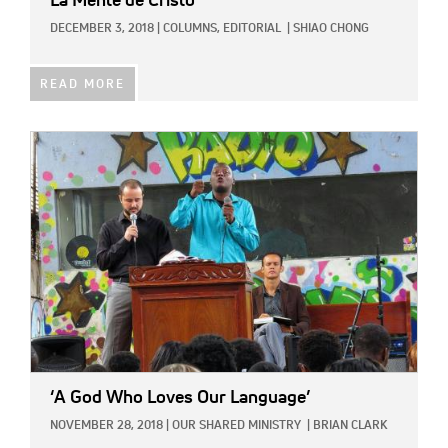
La Mente de Cristo
DECEMBER 3, 2018
|
COLUMNS,
EDITORIAL
|
SHIAO CHONG
READ MORE
IMAGE:
‘A God Who Loves Our Language’
NOVEMBER 28, 2018
|
OUR SHARED MINISTRY
|
BRIAN CLARK