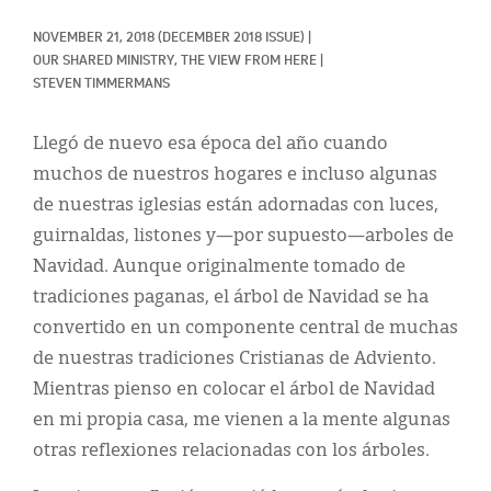
Classifieds
NOVEMBER 21, 2018
(DECEMBER 2018 ISSUE)
|
Display Ads
OUR SHARED MINISTRY, 
THE VIEW FROM HERE
|
STEVEN TIMMERMANS
About
Llegó de nuevo esa época del año cuando
한국어
muchos de nuestros hogares e incluso algunas
Español
de nuestras iglesias están adornadas con luces,
guirnaldas, listones y—por supuesto—arboles de
Navidad. Aunque originalmente tomado de
tradiciones paganas, el árbol de Navidad se ha
convertido en un componente central de muchas
de nuestras tradiciones Cristianas de Adviento.
Mientras pienso en colocar el árbol de Navidad
en mi propia casa, me vienen a la mente algunas
otras reflexiones relacionadas con los árboles.