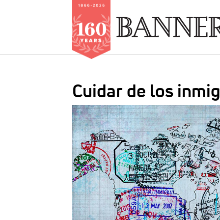
Skip
to
Cuidar de los inmi
main
content
IMAGE: