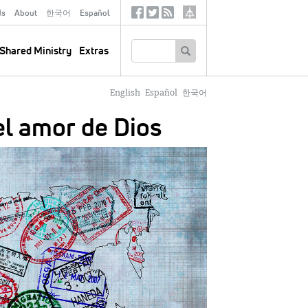
ds
About
한국어
Español
Social
Tertiary
Links
SEARCH
Shared Ministry
Extras
English
Español
한국어
el amor de Dios