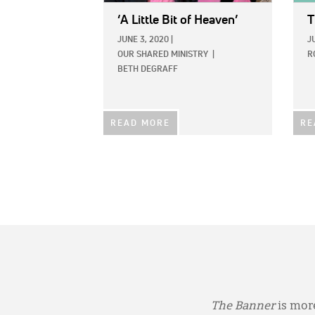
‘A Little Bit of Heaven’
T
JUNE 3, 2020
|
J
OUR SHARED MINISTRY
|
R
BETH DEGRAFF
READ MORE
RE
The Banner
is more