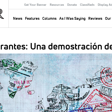
Get Your Banner
Resources
Donate
Classifieds
Display A
Secondary
Menu
News
Features
Columns
As I Was Saying
Reviews
Our 
Main
navigation
grantes: Una demostración d