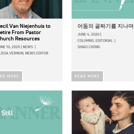
ecil Van Niejenhuis to
어둠의 골짜기를 지나며
etire From Pastor
JUNE 4, 2020
|
hurch Resources
COLUMNS,
EDITORIAL
|
UNE 10, 2020
|
NEWS
|
SHIAO CHONG
LISSA VERNON, NEWS EDITOR
AD MORE
READ MORE
E:
IMAGE: