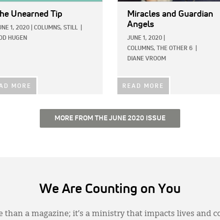
he Unearned Tip
Miracles and Guardian
Angels
UNE 1, 2020
|
COLUMNS,
STILL
|
OD HUGEN
JUNE 1, 2020
|
COLUMNS,
THE OTHER 6
|
DIANE VROOM
AD MORE
READ MORE
MORE FROM THE JUNE 2020 ISSUE
We Are Counting on You
 than a magazine; it’s a ministry that impacts lives and c