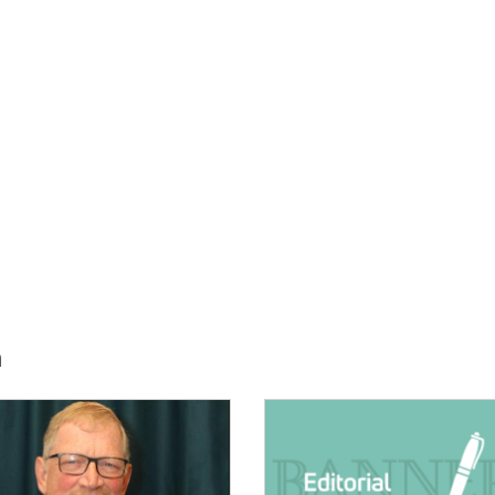
h
E:
IMAGE: