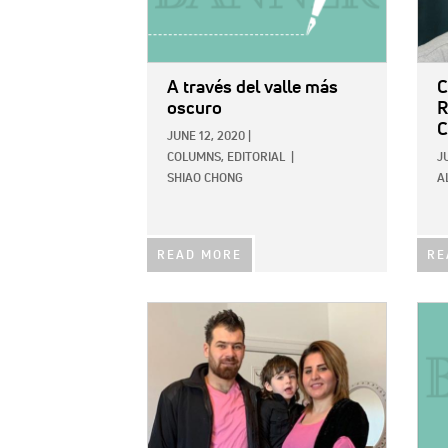
A través del valle más
C
oscuro
R
C
JUNE 12, 2020
|
COLUMNS,
EDITORIAL
|
J
SHIAO CHONG
A
READ MORE
RE
IMAGE:
IMAG