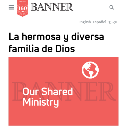
News
Open
Searc
Main
navigation
Features
Skip
menu
English
Español
한국어
to
Columns
La hermosa y diversa
main
As I Was Saying
content
familia de Dios
Reviews
IMAGE:
Our Shared Ministry
Extras
Get Your Banner
Secondary
Menu
Resources
Donate