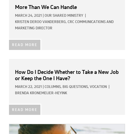
More Than We Can Handle
MARCH 24, 2021
|
OUR SHARED MINISTRY
|
KRISTEN DEROO VANDERBERG, CRC COMMUNICATIONS AND
MARKETING DIRECTOR
READ MORE
How Do I Decide Whether to Take a New Job
or Keep the One I Have?
MARCH 22, 2021
|
COLUMNS,
BIG QUESTIONS,
VOCATION
|
BRENDA KRONEMEIJER-HEYINK
READ MORE
IMAGE: