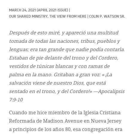
Classifieds
MARCH 24, 2021
(APRIL 2021 ISSUE)
|
Display Ads
OUR SHARED MINISTRY, 
THE VIEW FROM HERE
|
COLIN P. WATSON SR.
About
Después de esto miré, y apareció una multitud
한국어
tomada de todas las naciones, tribus, pueblos y
lenguas; era tan grande que nadie podía contarla.
Español
Estaban de pie delante del trono y del Cordero,
vestidos de túnicas blancas y con ramas de
palma en la mano. Gritaban a gran voz: « ¡La
salvación viene de nuestro Dios, que está
sentado en el trono, y del Cordero!» —Apocalipsis
7:9-10
Cuando me hice miembro de la Iglesia Cristiana
Reformada de Madison Avenue en Nueva Jersey
a principios de los años 80, esa congregación era