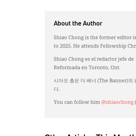
About the Author
Shiao Chong is the former editor-i
to 2025. He attends Fellowship Ch
Shiao Chong es el redactor jefe de
Reformada en Toronto, Ont.
시아오 총은 더 배너 (The Banner
다.
You can follow him
@shiaochong