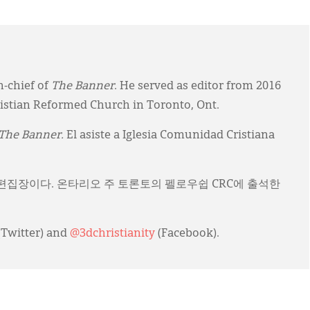
n-chief of
The Banner
. He served as editor from 2016
ristian Reformed Church in Toronto, Ont.
The Banner.
El asiste a Iglesia Comunidad Cristiana
)의 편집장이다. 온타리오 주 토론토의 펠로우쉽 CRC에 출석한
(Twitter) and
@3dchristianity
(Facebook).