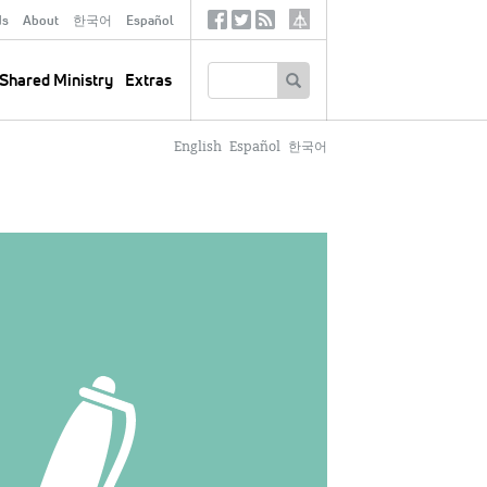
ds
About
한국어
Español
Social
Tertiary
Links
SEARCH
Shared Ministry
Extras
English
Español
한국어