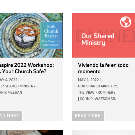
h
E:
IMAGE:
nspire 2022 Workshop:
Viviendo la fe en todo
s Your Church Safe?
momento
AY 4, 2022
|
MAY 4, 2022
|
UR SHARED MINISTRY
|
OUR SHARED MINISTRY,
HRIS MEEHAN
THE VIEW FROM HERE
|
COLIN P. WATSON SR.
AD MORE
READ MORE
E:
IMAGE: