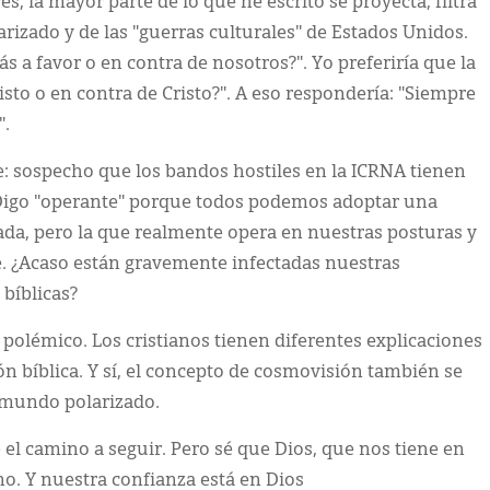
s, la mayor parte de lo que he escrito se proyecta, filtra
larizado y de las "guerras culturales" de Estados Unidos.
s a favor o en contra de nosotros?". Yo preferiría que la
isto o en contra de Cristo?". A eso respondería: "Siempre
".
: sospecho que los bandos hostiles en la ICRNA tienen
Digo "operante" porque todos podemos adoptar una
da, pero la que realmente opera en nuestras posturas y
te. ¿Acaso están gravemente infectadas nuestras
bíblicas?
polémico. Los cristianos tienen diferentes explicaciones
 bíblica. Y sí, el concepto de cosmovisión también se
 mundo polarizado.
l camino a seguir. Pero sé que Dios, que nos tiene en
no. Y nuestra confianza está en Dios