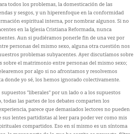
ara todos los problemas, la domesticación de las
endas y sesgos, y un hiperenfoque en la conformidad
formación espiritual interna, por nombrar algunos. Si no
entes en la Iglesia Cristiana Reformada, nunca
entes. Aun si pudiéramos ponerle fin de una vez por
ntre personas del mismo sexo, alguna otra cuestión nos
 nuestros problemas subyacentes. Ayer discutíamos sobre
 es sobre el matrimonio entre personas del mismo sexo;
elearemos por algo si no afrontamos y resolvemos
a donde yo sé, los hemos ignorado colectivamente.
upuestos "liberales" por un lado o a los supuestos
o, todas las partes de los debates comparten los
experiencia, parece que demasiados lectores no pueden
e sus lentes partidistas al leer para poder ver como mis
pirituales compartidos. Eso en sí mismo es un síntoma