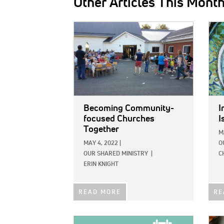
Other Articles This Mont
IMAGE:
IMAG
Becoming Community-
I
focused Churches
I
Together
M
MAY 4, 2022
|
O
OUR SHARED MINISTRY
|
C
ERIN KNIGHT
READ MORE
RE
IMAGE:
IMAG