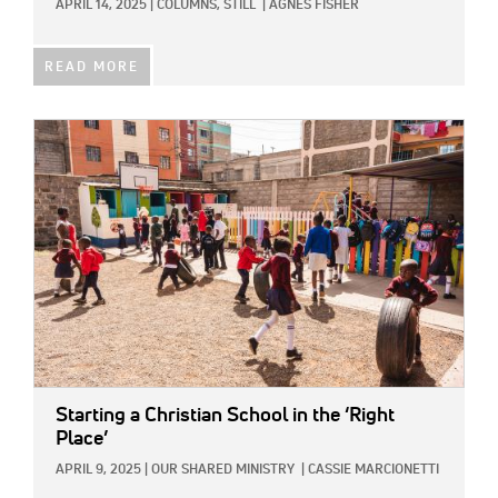
APRIL 14, 2025
|
COLUMNS,
STILL
|
AGNES FISHER
READ MORE
IMAGE:
Starting a Christian School in the ‘Right
Place’
APRIL 9, 2025
|
OUR SHARED MINISTRY
|
CASSIE MARCIONETTI