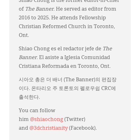
Shiao Chong is the former editor-in-chief
of
The Banner
. He served as editor from
2016 to 2025. He attends Fellowship
Christian Reformed Church in Toronto,
Ont.
Shiao Chong es el redactor jefe de
The
Banner.
El asiste a Iglesia Comunidad
Cristiana Reformada en Toronto, Ont.
시아오 총은 더 배너 (The Banner)의 편집장
이다. 온타리오 주 토론토의 펠로우쉽 CRC에
출석한다.
You can follow
him
@shiaochong
(Twitter)
and
@3dchristianity
(Facebook).