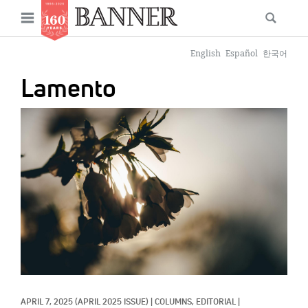
News
Open
Searc
Main
navigation
Features
Skip
menu
English
Español
한국어
to
Columns
Lamento
main
As I Was Saying
content
IMAGE:
Reviews
Our Shared Ministry
Extras
Get Your Banner
Secondary
Menu
Resources
Donate
APRIL 7, 2025
(APRIL 2025 ISSUE)
|
COLUMNS, 
EDITORIAL
|