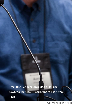
I feel like I’ve been on a kind of journey
towards the CRC. —Christopher Fantuzzo,
PhD
STEVEN HERPPICH