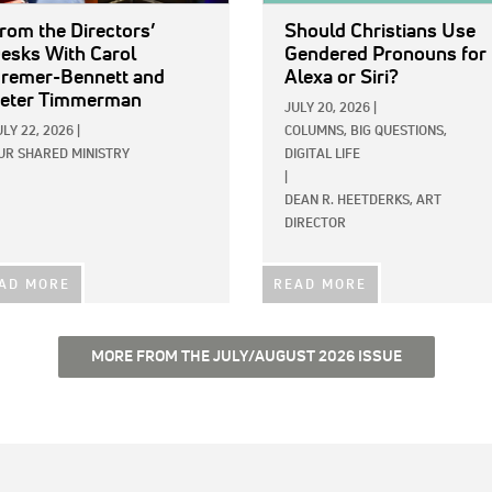
rom the Directors’
Should Christians Use
esks With Carol
Gendered Pronouns for
remer-Bennett and
Alexa or Siri?
eter Timmerman
JULY 20, 2026
|
ULY 22, 2026
|
COLUMNS,
BIG QUESTIONS,
UR SHARED MINISTRY
DIGITAL LIFE
|
DEAN R. HEETDERKS, ART
DIRECTOR
AD MORE
READ MORE
MORE FROM THE JULY/AUGUST 2026 ISSUE