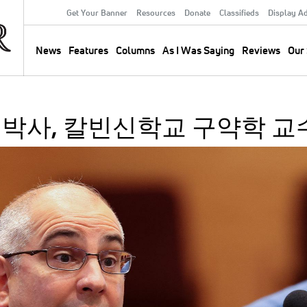
Get Your Banner
Resources
Donate
Classifieds
Display A
Secondary
Menu
News
Features
Columns
As I Was Saying
Reviews
Our 
Main
navigation
박사, 칼빈신학교 구약학 교