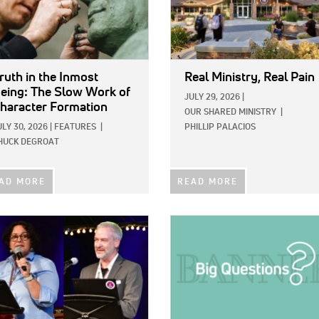
ruth in the Inmost
Real Ministry, Real Pain
eing: The Slow Work of
JULY 29, 2026
|
haracter Formation
OUR SHARED MINISTRY
|
ULY 30, 2026
|
FEATURES
|
PHILLIP PALACIOS
HUCK DEGROAT
AD MORE
READ MORE
E:
IMAGE: