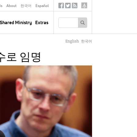
ds
About
한국어
Español
Social
Tertiary
Links
SEARCH
Shared Ministry
Extras
English
한국어
수로 임명