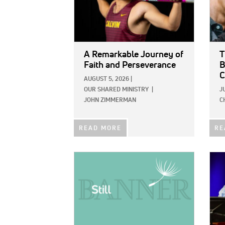
A Remarkable Journey of
T
Faith and Perseverance
B
C
AUGUST 5, 2026
|
OUR SHARED MINISTRY
|
J
JOHN ZIMMERMAN
C
READ MORE
RE
IMAGE:
IMAG