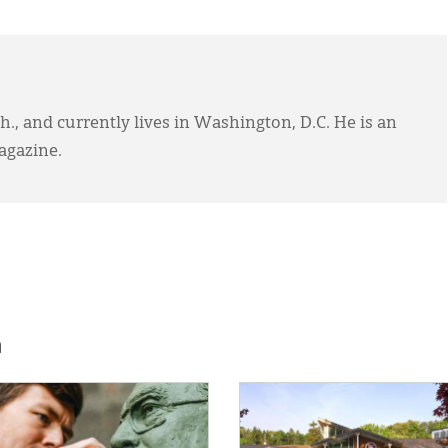
., and currently lives in Washington, D.C. He is an
gazine.
h
E:
IMAGE: