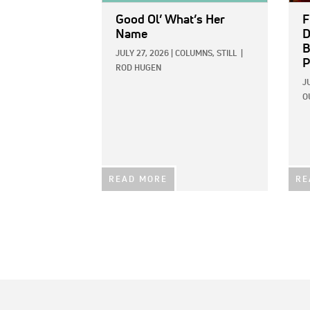
Good Ol’ What’s Her
F
Name
D
B
JULY 27, 2026
|
COLUMNS,
STILL
|
P
ROD HUGEN
J
O
READ MORE
RE