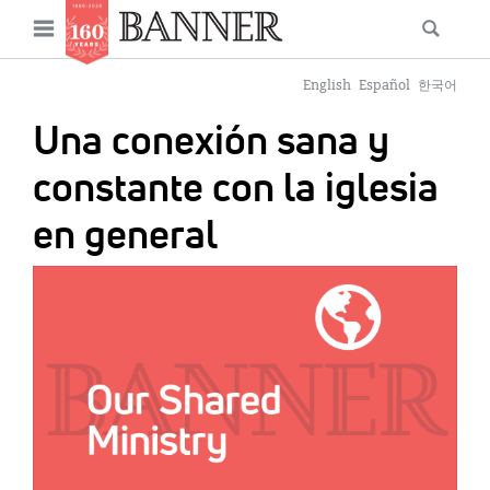
News
Open
Searc
Main
navigation
Features
Skip
menu
English
Español
한국어
to
Columns
Una conexión sana y
main
As I Was Saying
content
constante con la iglesia
Reviews
en general
Our Shared Ministry
IMAGE:
Extras
Get Your Banner
Secondary
Menu
Resources
Donate