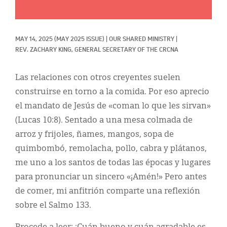
Classifieds
Display Ads
MAY 14, 2025
(MAY 2025 ISSUE)
|
OUR SHARED MINISTRY
|
About
REV. ZACHARY KING, GENERAL SECRETARY OF THE CRCNA
한국어
Las relaciones con otros creyentes suelen
Español
construirse en torno a la comida. Por eso aprecio
el mandato de Jesús de «coman lo que les sirvan»
(Lucas 10:8). Sentado a una mesa colmada de
arroz y frijoles, ñames, mangos, sopa de
quimbombó, remolacha, pollo, cabra y plátanos,
me uno a los santos de todas las épocas y lugares
para pronunciar un sincero «¡Amén!» Pero antes
de comer, mi anfitrión comparte una reflexión
sobre el Salmo 133.