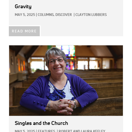
Gravity
MAY 5, 2025
|
COLUMNS,
DISCOVER
|
CLAYTON LUBBERS
READ MORE
IMAGE:
Singles and the Church
MAY 5, 2025
|
FEATURES
|
ROBERT AND LAURA KEELEY