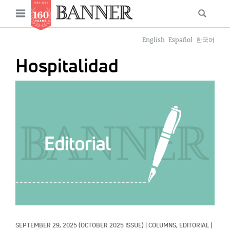
News
Open
Searc
Main
navigation
Features
Skip
menu
English
Español
한국어
to
Columns
Hospitalidad
main
As I Was Saying
content
IMAGE:
Reviews
Our Shared Ministry
Extras
Get Your Banner
Secondary
Menu
Resources
Donate
SEPTEMBER 29, 2025
(OCTOBER 2025 ISSUE)
|
COLUMNS, 
EDITORIAL
|