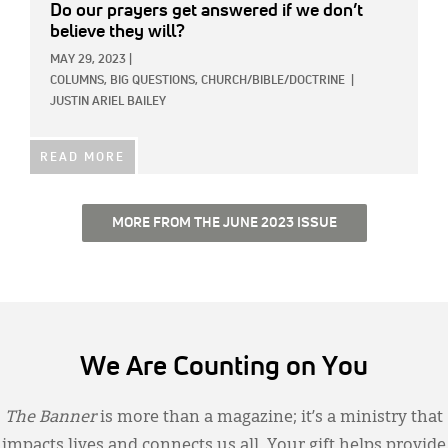
Do our prayers get answered if we don’t
believe they will?
MAY 29, 2023
|
COLUMNS,
BIG QUESTIONS,
CHURCH/BIBLE/DOCTRINE
|
JUSTIN ARIEL BAILEY
READ MORE
MORE FROM THE JUNE 2023 ISSUE
We Are Counting on You
The Banner
is more than a magazine; it’s a ministry that
impacts lives and connects us all. Your gift helps provide