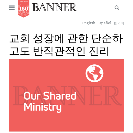
News
Open
Searc
Main
navigation
Features
Skip
menu
English
Español
한국어
to
Columns
교회 성장에 관한 단순하
main
As I Was Saying
content
고도 반직관적인 진리
Reviews
IMAGE:
Our Shared Ministry
Extras
Get Your Banner
Secondary
Menu
Resources
Donate