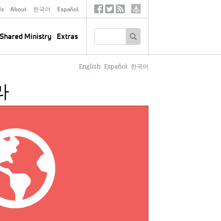
ds
About
한국어
Español
Social
Tertiary
Links
SEARCH
Shared Ministry
Extras
English
Español
한국어
라