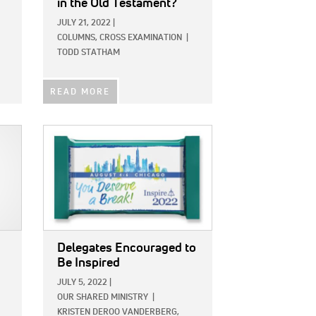
in the Old Testament?
JULY 21, 2022
|
COLUMNS,
CROSS EXAMINATION
|
TODD STATHAM
READ MORE
IMAGE:
Delegates Encouraged to
Be Inspired
JULY 5, 2022
|
OUR SHARED MINISTRY
|
KRISTEN DEROO VANDERBERG,