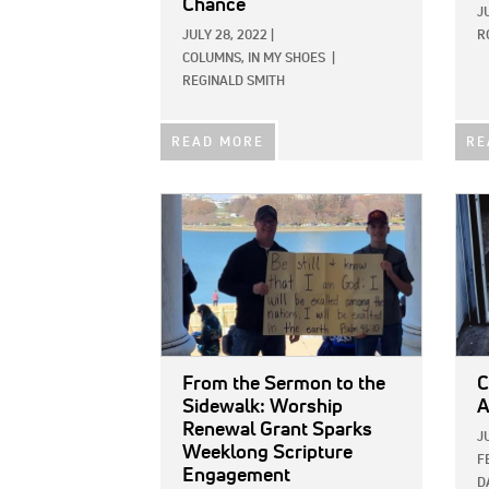
Chance
J
JULY 28, 2022
|
R
COLUMNS,
IN MY SHOES
|
REGINALD SMITH
READ MORE
RE
IMAGE:
IMAG
From the Sermon to the
C
Sidewalk: Worship
A
Renewal Grant Sparks
J
Weeklong Scripture
F
Engagement
D