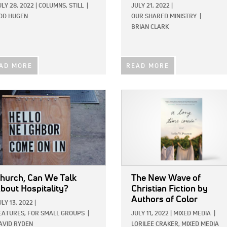
ULY 28, 2022
|
COLUMNS,
STILL
|
JULY 21, 2022
|
OD HUGEN
OUR SHARED MINISTRY
|
BRIAN CLARK
AD MORE
READ MORE
E:
IMAGE:
hurch, Can We Talk
The New Wave of
bout Hospitality?
Christian Fiction by
Authors of Color
ULY 13, 2022
|
EATURES,
FOR SMALL GROUPS
|
JULY 11, 2022
|
MIXED MEDIA
|
AVID RYDEN
LORILEE CRAKER, MIXED MEDIA