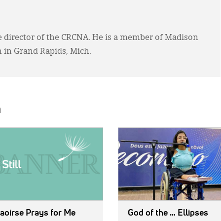
ve director of the CRCNA. He is a member of Madison
 in Grand Rapids, Mich.
h
E:
IMAGE:
aoirse Prays for Me
God of the … Ellipses