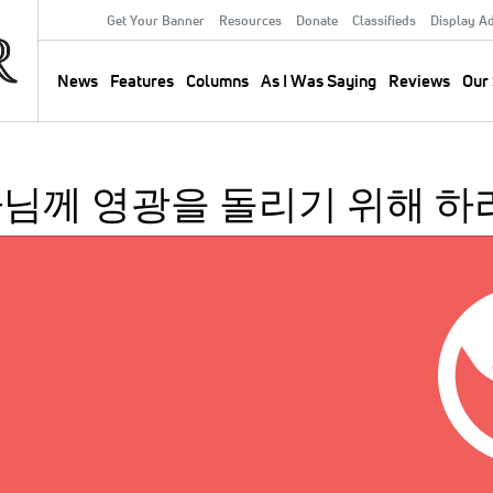
Get Your Banner
Resources
Donate
Classifieds
Display A
Secondary
Menu
News
Features
Columns
As I Was Saying
Reviews
Our 
Main
navigation
님께 영광을 돌리기 위해 하