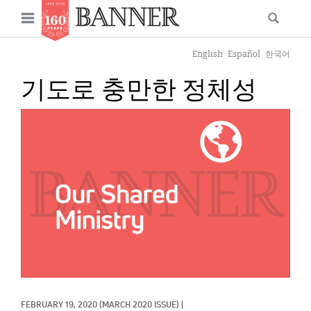
News
Open
Searc
Main
navigation
Features
Skip
menu
English
Español
한국어
to
Columns
기도로 충만한 정체성
main
As I Was Saying
content
IMAGE:
Reviews
Our Shared Ministry
Extras
Get Your Banner
Secondary
Menu
Resources
Donate
FEBRUARY 19, 2020
(MARCH 2020 ISSUE)
|