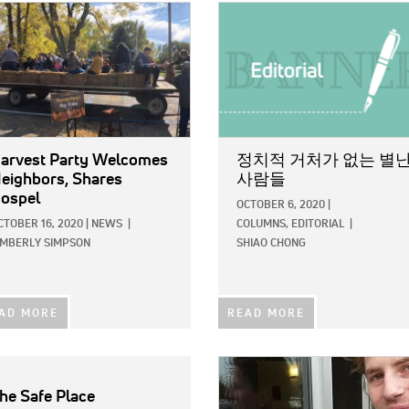
E:
IMAGE:
arvest Party Welcomes
정치적 거처가 없는 별
eighbors, Shares
사람들
ospel
OCTOBER 6, 2020
|
CTOBER 16, 2020
|
NEWS
|
COLUMNS,
EDITORIAL
|
IMBERLY SIMPSON
SHIAO CHONG
AD MORE
READ MORE
IMAGE:
he Safe Place