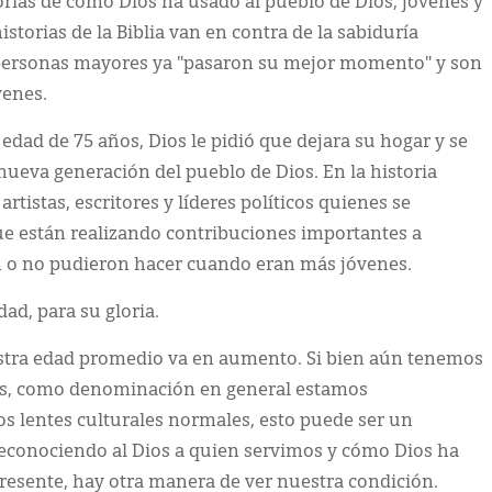
torias de cómo Dios ha usado al pueblo de Dios, jóvenes y
istorias de la Biblia van en contra de la sabiduría
 personas mayores ya "pasaron su mejor momento" y son
venes.
 edad de 75 años, Dios le pidió que dejara su hogar y se
nueva generación del pueblo de Dios. En la historia
istas, escritores y líderes políticos quienes se
ue están realizando contribuciones importantes a
n o no pudieron hacer cuando eran más jóvenes.
dad, para su gloria.
uestra edad promedio va en aumento. Si bien aún tenemos
dos, como denominación en general estamos
os lentes culturales normales, esto puede ser un
reconociendo al Dios a quien servimos y cómo Dios ha
resente, hay otra manera de ver nuestra condición.