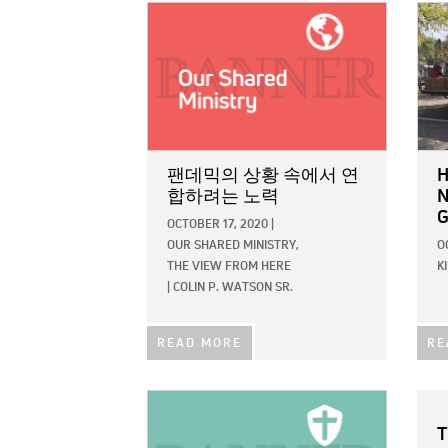
IMAGE:
IMAG
팬데믹의 상황 속에서 연
H
합하려는 노력
N
G
OCTOBER 17, 2020
|
OUR SHARED MINISTRY,
O
THE VIEW FROM HERE
K
|
COLIN P. WATSON SR.
READ MORE
RE
IMAGE:
T