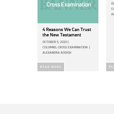
O
C
A
4 Reasons We Can Trust
the New Testament
OCTOBER 5, 2020
|
COLUMNS,
CROSS EXAMINATION
|
ALEXANDRA AODISH
READ MORE
RE