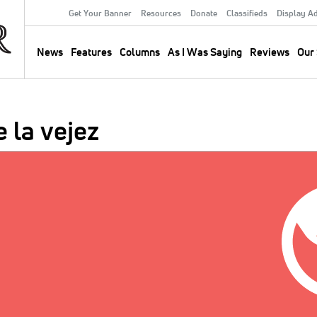
Get Your Banner
Resources
Donate
Classifieds
Display A
Secondary
Menu
News
Features
Columns
As I Was Saying
Reviews
Our 
Main
navigation
 la vejez