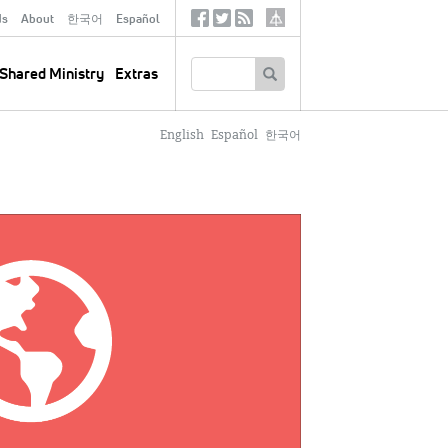
ds
About
한국어
Español
Social
Tertiary
Links
SEARCH
Shared Ministry
Extras
English
Español
한국어