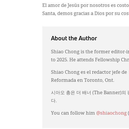
El amor de Jesús por nosotros es cost
Santa, demos gracias a Dios por su co
About the Author
Shiao Chong is the former editor-i
to 2025. He attends Fellowship Ch
Shiao Chong es el redactor jefe de
Reformada en Toronto, Ont.
시아오 총은 더 배너 (The Banner
다.
You can follow him
@shiaochong