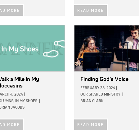
AD MORE
READ MORE
E:
IMAGE:
alk a Mile in My
Finding God’s Voice
occasins
FEBRUARY 28, 2024
|
ARCH 4, 2024
|
OUR SHARED MINISTRY
|
OLUMNS,
IN MY SHOES
|
BRIAN CLARK
DRIAN JACOBS
AD MORE
READ MORE