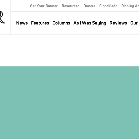
Get Your Banner
Resources
Donate
Classifieds
Display A
Secondary
Menu
News
Features
Columns
As I Was Saying
Reviews
Our 
Main
navigation