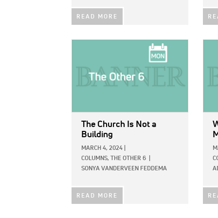
READ MORE
RE
IMAGE:
IMAG
The Church Is Not a
W
Building
M
MARCH 4, 2024
|
M
COLUMNS,
THE OTHER 6
|
C
SONYA VANDERVEEN FEDDEMA
A
READ MORE
RE