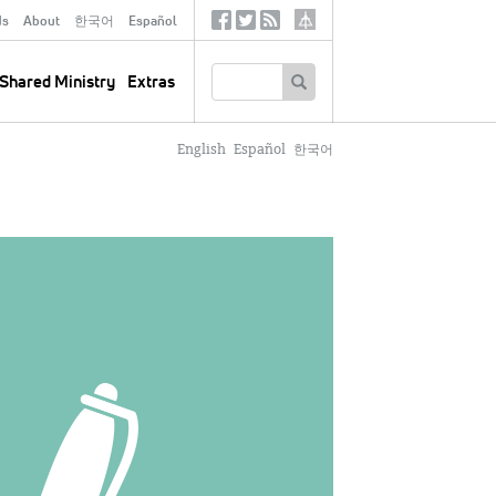
ds
About
한국어
Español
Social
Tertiary
Links
SEARCH
Shared Ministry
Extras
English
Español
한국어