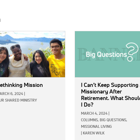
h
E:
IMAGE:
ethinking Mission
I Can’t Keep Supporting
Missionary After
ARCH 6, 2024
|
Retirement. What Shoul
UR SHARED MINISTRY
I Do?
MARCH 4, 2024
|
COLUMNS,
BIG QUESTIONS,
MISSIONAL LIVING
|
KAREN WILK