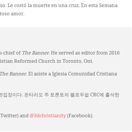
oso. Le costó la muerte en una cruz. En esta Semana
stoso amor.
n-chief of
The Banner
. He served as editor from 2016
ristian Reformed Church in Toronto, Ont.
The Banner.
El asiste a Iglesia Comunidad Cristiana
)의 편집장이다. 온타리오 주 토론토의 펠로우쉽 CRC에 출석한
(Twitter) and
@3dchristianity
(Facebook).