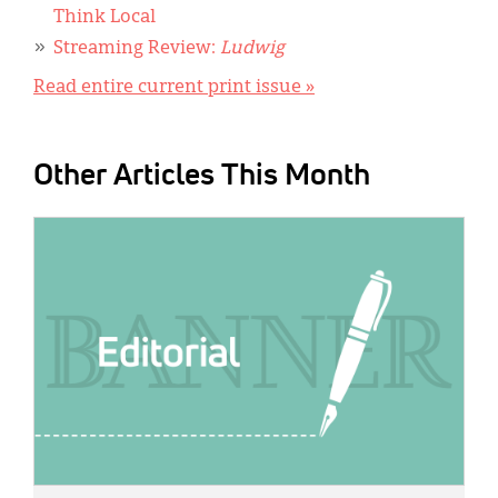
Think Local
Streaming Review:
Ludwig
Read entire current print issue »
Other Articles This Month
IMAGE: