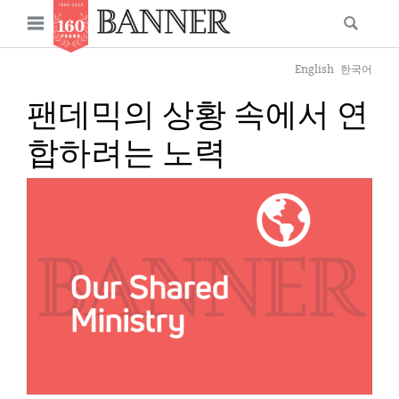
News
Open
Searc
Main
navigation
Features
Skip
menu
English
한국어
to
Columns
팬데믹의 상황 속에서 연
main
As I Was Saying
content
합하려는 노력
Reviews
IMAGE:
Our Shared Ministry
Extras
Get Your Banner
Secondary
Menu
Resources
Donate