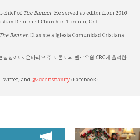
n-chief of
The Banner
. He served as editor from 2016
ristian Reformed Church in Toronto, Ont.
The Banner.
El asiste a Iglesia Comunidad Cristiana
)의 편집장이다. 온타리오 주 토론토의 펠로우쉽 CRC에 출석한
(Twitter) and
@3dchristianity
(Facebook).
h
E:
IMAGE: