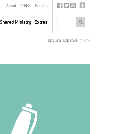
ds
About
한국어
Español
Social
Tertiary
Links
SEARCH
Shared Ministry
Extras
English
Español
한국어