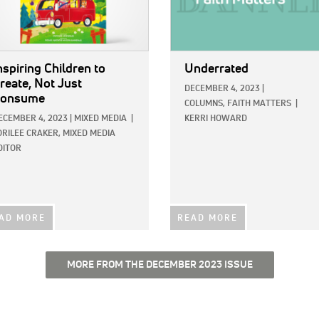
nspiring Children to
Underrated
reate, Not Just
DECEMBER 4, 2023
|
onsume
COLUMNS,
FAITH MATTERS
|
ECEMBER 4, 2023
|
MIXED MEDIA
|
KERRI HOWARD
ORILEE CRAKER, MIXED MEDIA
DITOR
AD MORE
READ MORE
MORE FROM THE DECEMBER 2023 ISSUE