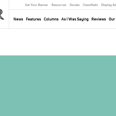
Get Your Banner
Resources
Donate
Classifieds
Display A
Secondary
Menu
News
Features
Columns
As I Was Saying
Reviews
Our 
Main
navigation