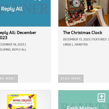
eply All: December
The Christmas Clock
023
DECEMBER 13, 2023
|
FEATURES
|
ECEMBER 18, 2023
|
LINDA L. HANSTRA
OLUMNS,
REPLY ALL
AD MORE
READ MORE
E:
IMAGE: