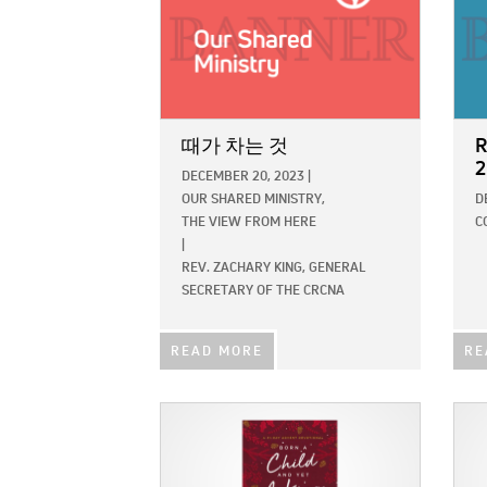
때가 차는 것
R
2
DECEMBER 20, 2023
|
OUR SHARED MINISTRY,
D
THE VIEW FROM HERE
C
|
REV. ZACHARY KING, GENERAL
SECRETARY OF THE CRCNA
READ MORE
RE
IMAGE:
IMAG