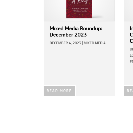
Mixed Media Roundup:
I
December 2023
C
C
DECEMBER 4, 2023
|
MIXED MEDIA
D
L
E
READ MORE
RE