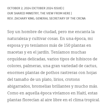
Classifieds
OCTOBER 2, 2024
(OCTOBER 2024 ISSUE)
|
Display Ads
OUR SHARED MINISTRY, 
THE VIEW FROM HERE
|
REV. ZACHARY KING, GENERAL SECRETARY OF THE CRCNA
About
Soy un hombre de ciudad, pero me encanta la
한국어
naturaleza y cultivar cosas. En una época, mi
Español
esposa y yo teníamos más de 150 plantas en
macetas y en el jardín. Teníamos muchas
orquídeas delicadas, varios tipos de hibiscos de
colores, palmeras, una gran variedad de cactus,
enormes plantas de pothos rastreras con hojas
del tamaño de un plato, lirios, crotons
abigarrados, bromelias brillantes y mucho más.
Como en aquella época vivíamos en Haití, estas
plantas florecían al aire libre en el clima tropical.