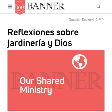
News
Open
Searc
Main
navigation
Features
Skip
menu
English
Español
한국어
to
Columns
Reflexiones sobre
main
As I Was Saying
content
jardinería y Dios
Reviews
IMAGE:
Our Shared Ministry
Extras
Get Your Banner
Secondary
Menu
Resources
Donate