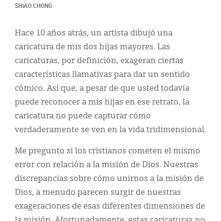
Classifieds
SHIAO CHONG
Display Ads
Hace 10 años atrás, un artista dibujó una
About
caricatura de mis dos hijas mayores. Las
caricaturas, por definición, exageran ciertas
한국어
características llamativas para dar un sentido
Español
cómico. Así que, a pesar de que usted todavía
puede reconocer a mis hijas en ese retrato, la
caricatura no puede capturar cómo
verdaderamente se ven en la vida tridimensional.
Me pregunto si los cristianos cometen el mismo
error con relación a la misión de Dios. Nuestras
discrepancias sobre cómo unirnos a la misión de
Dios, a menudo parecen surgir de nuestras
exageraciones de esas diferentes dimensiones de
la misión. Afortunadamente, estas caricaturas no