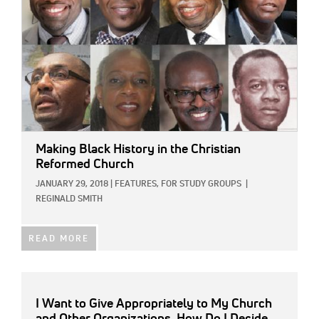
Making Black History in the Christian
Reformed Church
JANUARY 29, 2018
|
FEATURES,
FOR STUDY GROUPS
|
REGINALD SMITH
READ MORE
I Want to Give Appropriately to My Church
and Other Organizations. How Do I Decide