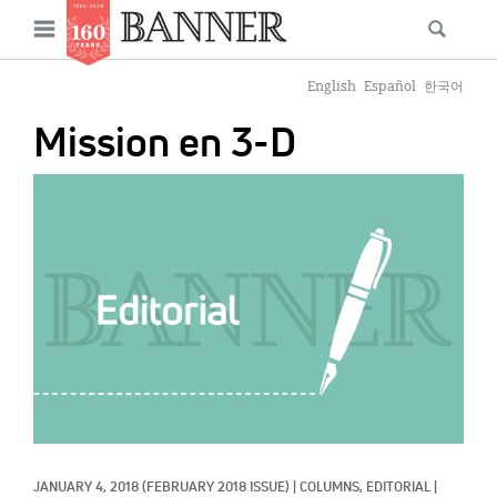
News
Open
Searc
Main
navigation
Features
Skip
menu
English
Español
한국어
to
Columns
Mission en 3-D
main
As I Was Saying
content
IMAGE:
Reviews
Our Shared Ministry
Extras
Get Your Banner
Secondary
Menu
Resources
Donate
JANUARY 4, 2018
(FEBRUARY 2018 ISSUE)
|
COLUMNS, 
EDITORIAL
|