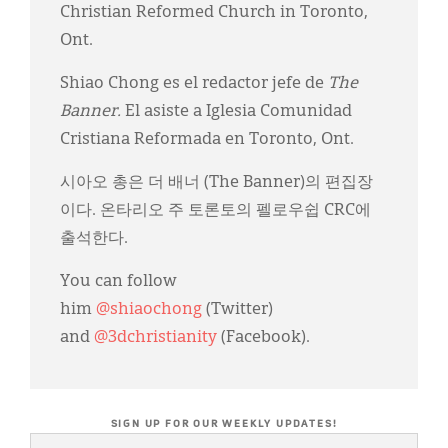
Christian Reformed Church in Toronto,
Ont.
Shiao Chong es el redactor jefe de
The
Banner.
El asiste a Iglesia Comunidad
Cristiana Reformada en Toronto, Ont.
시아오 총은 더 배너 (The Banner)의 편집장
이다. 온타리오 주 토론토의 펠로우쉽 CRC에
출석한다.
You can follow
him
@shiaochong
(Twitter)
and
@3dchristianity
(Facebook).
SIGN UP FOR OUR WEEKLY UPDATES!