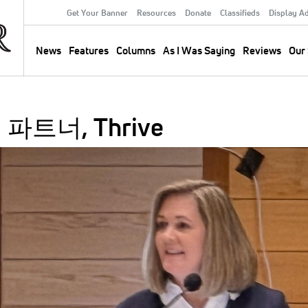
Get Your Banner
Resources
Donate
Classifieds
Display A
Secondary
Menu
News
Features
Columns
As I Was Saying
Reviews
Our 
Main
navigation
트너, Thrive