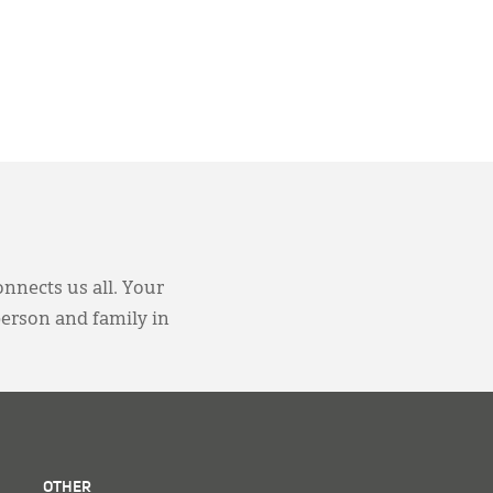
onnects us all. Your
person and family in
OTHER