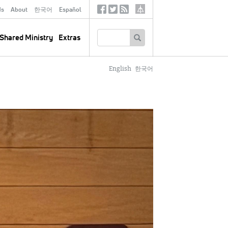
ds
About
한국어
Español
Social
Tertiary
Links
SEARCH
Shared Ministry
Extras
English
한국어